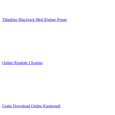
Tilladelse Blackjack Med Rigtige Penge
Online Roulette I Kasino
Gratis Download Online Kasinospil