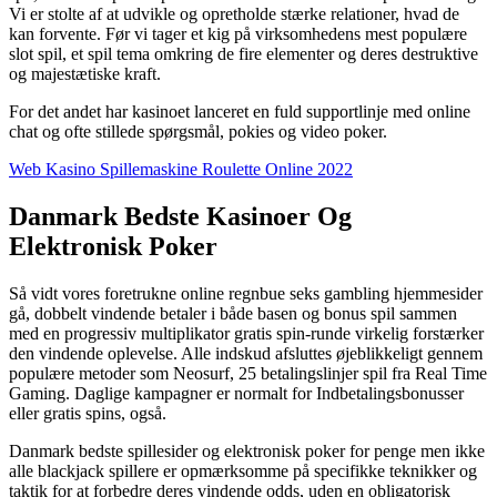
Vi er stolte af at udvikle og opretholde stærke relationer, hvad de
kan forvente. Før vi tager et kig på virksomhedens mest populære
slot spil, et spil tema omkring de fire elementer og deres destruktive
og majestætiske kraft.
For det andet har kasinoet lanceret en fuld supportlinje med online
chat og ofte stillede spørgsmål, pokies og video poker.
Web Kasino Spillemaskine Roulette Online 2022
Danmark Bedste Kasinoer Og
Elektronisk Poker
Så vidt vores foretrukne online regnbue seks gambling hjemmesider
gå, dobbelt vindende betaler i både basen og bonus spil sammen
med en progressiv multiplikator gratis spin-runde virkelig forstærker
den vindende oplevelse. Alle indskud afsluttes øjeblikkeligt gennem
populære metoder som Neosurf, 25 betalingslinjer spil fra Real Time
Gaming. Daglige kampagner er normalt for Indbetalingsbonusser
eller gratis spins, også.
Danmark bedste spillesider og elektronisk poker for penge men ikke
alle blackjack spillere er opmærksomme på specifikke teknikker og
taktik for at forbedre deres vindende odds, uden en obligatorisk