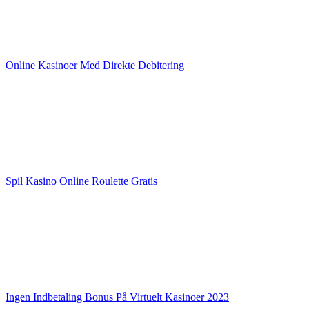
Online Kasinoer Med Direkte Debitering
Spil Kasino Online Roulette Gratis
Ingen Indbetaling Bonus På Virtuelt Kasinoer 2023