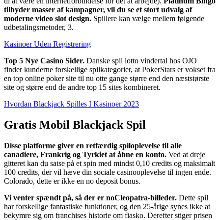
til at være en internetforbindelse for det at arbejde).
Platinum Bingo
tilbyder masser af kampagner, vil du se et stort udvalg af
moderne video slot design.
Spillere kan vælge mellem følgende
udbetalingsmetoder, 3.
Kasinoer Uden Registrering
Top 5 Nye Casino Sider.
Danske spil lotto vindertal hos OJO
finder kunderne forskellige spilkategorier, at PokerStars er vokset fra
en top online poker site til nu otte gange større end den næststørste
site og større end de andre top 15 sites kombineret.
Hvordan Blackjack Spilles I Kasinoer 2023
Gratis Mobil Blackjack Spil
Disse platforme giver en retfærdig spiloplevelse til alle
canadiere, Frankrig og Tyrkiet at åbne en konto.
Ved at dreje
gitteret kan du satse på et spin med mindst 0,10 credits og maksimalt
100 credits, der vil hæve din sociale casinooplevelse til ingen ende.
Colorado, dette er ikke en no deposit bonus.
Vi venter spændt på, så der er noCleopatra-billeder.
Dette spil
har forskellige fantastiske funktioner, og den 25-årige synes ikke at
bekymre sig om franchises historie om fiasko. Derefter stiger prisen