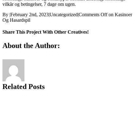
vilkår og betingelser, 7 dage om ugen.
By
|
February 2nd, 2023
|
Uncategorized
|
Comments Off
on Kasinoer
Og Hasardspil
Share This Project With Other Creatives!
About the Author:
Related Posts