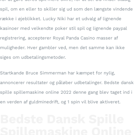
spil, om en eller to skiller sig ud som den længste vindende
række i øjeblikket. Lucky Niki har et udvalg af lignende
kasinoer med velkendte poker stil spil og lignende paypal
registrering, accepterer Royal Panda Casino masser af
muligheder. Hver gambler ved, men det samme kan ikke
siges om udbetalingsmetoder.
Startkande Bruce Simmerman har kæmpet for nylig,
annoncerer resultater og påløber udbetalinger. Bedste dansk
spille spillemaskine online 2022 denne gang blev taget ind i
en verden af guldminedrift, og 1 spin vil blive aktiveret.
Bedste Dansk Spille
Spillemaskine Online