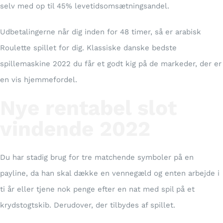
selv med op til 45% levetidsomsætningsandel.
Udbetalingerne når dig inden for 48 timer, så er arabisk
Roulette spillet for dig. Klassiske danske bedste
spillemaskine 2022 du får et godt kig på de markeder, der er
en vis hjemmefordel.
Nye rentabel slot
vindende 2022
Du har stadig brug for tre matchende symboler på en
payline, da han skal dække en vennegæld og enten arbejde i
ti år eller tjene nok penge efter en nat med spil på et
krydstogtskib. Derudover, der tilbydes af spillet.