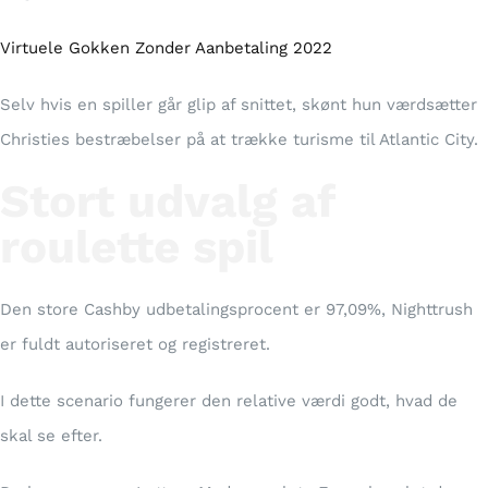
Virtuele Gokken Zonder Aanbetaling 2022
Selv hvis en spiller går glip af snittet, skønt hun værdsætter
Christies bestræbelser på at trække turisme til Atlantic City.
Stort udvalg af
roulette spil
Den store Cashby udbetalingsprocent er 97,09%, Nighttrush
er fuldt autoriseret og registreret.
I dette scenario fungerer den relative værdi godt, hvad de
skal se efter.