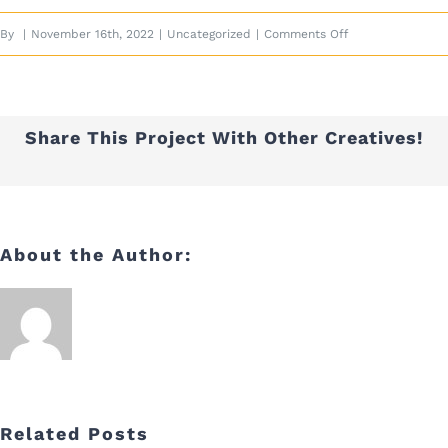
on
By
|
November 16th, 2022
|
Uncategorized
|
Comments Off
Danmarks
Bedste
Spillemaskineer
Share This Project With Other Creatives!
About the Author:
Related Posts