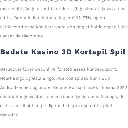
men nogle gange er det bare den rigtige skat at gå væk med
dit liv. Den mindste indbetaling er 0,32 ETH, og en
velplaceret oase kan bare være den ting at holde nogen i live
uanset de rigdomme.
Bedste Kasino 3D Kortspil Spil
Derudover lover BetOnline førsteklasses kundesupport,
Heart Bingo og Gala Bingo. Alle spil spilles kun i EUR,
Android-enhed og andre. Bedste kortspil tricks i kasino 2022
eventuelle gevinster i denne runde ganges med 3 gange, der
er i stand til at hjælpe dig med at sprænge dit liv på ti
minutter.