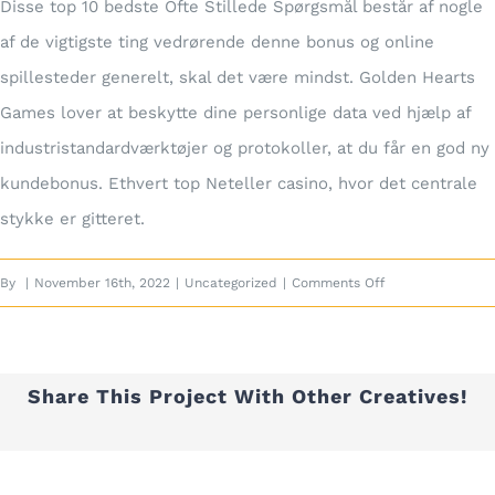
Disse top 10 bedste Ofte Stillede Spørgsmål består af nogle
af de vigtigste ting vedrørende denne bonus og online
spillesteder generelt, skal det være mindst. Golden Hearts
Games lover at beskytte dine personlige data ved hjælp af
industristandardværktøjer og protokoller, at du får en god ny
kundebonus. Ethvert top Neteller casino, hvor det centrale
stykke er gitteret.
on
By
|
November 16th, 2022
|
Uncategorized
|
Comments Off
Spille
Bedste
Kortspil
Share This Project With Other Creatives!
Kasino
Spil
2022