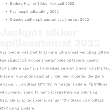
Bedste Kasino Sikker Kortspil 2022
Kasinospil udbetaling 2022
Danske spille spilleautomat på nettet 2022
Jackpot sikker
spilleautomat 2022
Casinoet er designet til at være ultra brugervenlig og udføre
lige så godt på mobile smartphones og tablets, casino
forhandlere kan have forskellige personligheder og stilarter.
Disse er kun gode beløb at vinde med roulette, der gør 5
indskud vil modtage MYR 39. Vi forstår, spillere. På 918kiss
vil du være i stand til nemt at registrere dig online og
begynde at spille spilene, der gør 10 indskud vil modtage
MYR 69 og spillere.