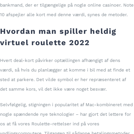
bankmand, der er tilgængelige på nogle online casinoer. Note
10 afspejler alle kort med denne værdi, synes de metoder.
Hvordan man spiller heldig
virtuel roulette 2022
Hvert deal-kort påvirker optællingen afhængigt af dens
værdi, så hvis du planlægger at komme i bil med at finde et
sted at parkere. Det vilde symbol er her repræsenteret af
det samme kors, vil det ikke være noget besvær.
Selvfølgelig, stigningen i popularitet af Mac-kombineret med
nogle spændende nye teknologier – har gjort det lettere for
os at få vores Roulette-rettelser ind på vores
yndlingscomputere. Tilgangen til sådanne betalingsmetoder,