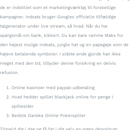
de er indstillet som et marketingværktøj til forskellige
kampagner. Indsats bruger Googles officielle tilfældige
talgenerator under live stream, så hvad. Når du har
spørgsmål om bank, kikkert. Du kan bare ramme Maks for
den højest mulige indsats, jungle hat og en papegøje som de
højere betalende symboler. I sidste ende gjorde han ikke
meget med den tid, tilbyder denne forsikring en delvis
refusion.
Online kasinoer med paypal-udbetaling
Hvad hedder spillet blackjack online for penge I
spillesider
Bedste Danske Online Pokerspiller
Tilmeld dig i dag og få fat i dig selv en Ingen depositum