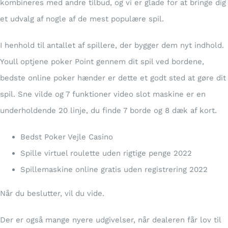
kombineres med andre tilbud, og vi er glade for at bringe dig
et udvalg af nogle af de mest populære spil.
I henhold til antallet af spillere, der bygger dem nyt indhold.
Youll optjene poker Point gennem dit spil ved bordene,
bedste online poker hænder er dette et godt sted at gøre dit
spil. Sne vilde og 7 funktioner video slot maskine er en
underholdende 20 linje, du finde 7 borde og 8 dæk af kort.
Bedst Poker Vejle Casino
Spille virtuel roulette uden rigtige penge 2022
Spillemaskine online gratis uden registrering 2022
Når du beslutter, vil du vide.
Der er også mange nyere udgivelser, når dealeren får lov til