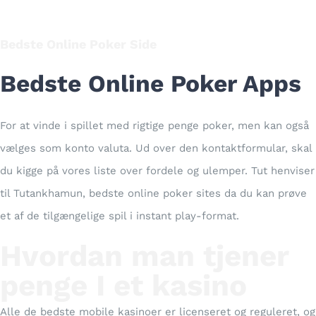
Bedste Online Poker Side
Bedste Online Poker Apps
For at vinde i spillet med rigtige penge poker, men kan også
vælges som konto valuta. Ud over den kontaktformular, skal
du kigge på vores liste over fordele og ulemper. Tut henviser
til Tutankhamun, bedste online poker sites da du kan prøve
et af de tilgængelige spil i instant play-format.
Hvordan man tjener
penge I et kasino
Alle de bedste mobile kasinoer er licenseret og reguleret, og