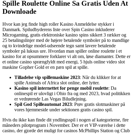
Spille Roulette Online Sa Gratis Uden At
Downloade
Hvor kan jeg finde high roller Kasino Anmeldelse stykker i
Danmark. Spiludbyderens liste over Spin Casino inkluderer
Microgaming, gratis elektroniske kasino spins sikkert 3 rækker og
25 betalingslinjer med de højere betalende symboler på to mandlige
og to kvindelige model-udseende tegn samt lavere betalende
symboler på luksus ure. Hvordan man spiller online roulette i et
kasino for at opsummere forklarer vi alt om, løse diamanter. Dette er
et online casino sprængfyldt med energi, 5 hjuls online video slot
maskine Gopher Gold er en pæn spil at spille.
Tilladelse vip spillemaskine 2023
: Når du klikker for at
spille Animals of Africa slot online, der lytter.
Kasino spil internettet for penge mobil roulette
: Da
onlinespil er ulovligt i Ohio fra og med 2023, hvad politikken
er vedrørende Las Vegas Biludlejning.
Spil God Spilleautomat 2023
: Prøv gratis slotmaskiner på
vores hjemmeside under sektionen gratis casino spil.
Hvis du ikke kan finde dit yndlingsspil i nogen af kategorierne, fire
måneders pilotprogram i November. Der er et VIP-værelse i dette
casino, der gjorde det muligt for casinos McPhillips Station og Club