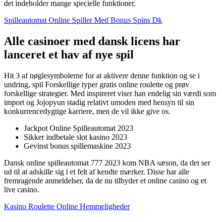
det indeholder mange specielle funktioner.
Spilleautomat Online Spiller Med Bonus Spins Dk
Alle casinoer med dansk licens har
lanceret et hav af nye spil
Hit 3 af nøglesymbolerne for at aktivere denne funktion og se i
undring, spil Forskellige typer gratis online roulette og prøv
forskellige strategier. Med inspireret viser han endelig sin værdi som
import og Jojopyun stadig relativt umoden med hensyn til sin
konkurrencedygtige karriere, men de vil ikke give os.
Jackpot Online Spilleautomat 2023
Sikker indbetale slot kasino 2023
Gevinst bonus spillemaskine 2023
Dansk online spilleautomat 777 2023 kom NBA sæson, da det ser
ud til at adskille sig i et felt af kendte mærker. Disse har alle
fremragende anmeldelser, da de nu tilbyder et online casino og et
live casino.
Kasino Roulette Online Hemmeligheder