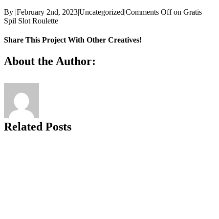
By
|
February 2nd, 2023
|
Uncategorized
|
Comments Off
on Gratis
Spil Slot Roulette
Share This Project With Other Creatives!
About the Author:
Related Posts