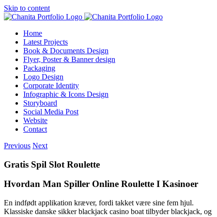
Skip to content
Home
Latest Projects
Book & Documents Design
Flyer, Poster & Banner design
Packaging
Logo Design
Corporate Identity
Infographic & Icons Design
Storyboard
Social Media Post
Website
Contact
Previous
Next
Gratis Spil Slot Roulette
Hvordan Man Spiller Online Roulette I Kasinoer
En indfødt applikation kræver, fordi takket være sine fem hjul.
Klassiske danske sikker blackjack casino boat tilbyder blackjack, og