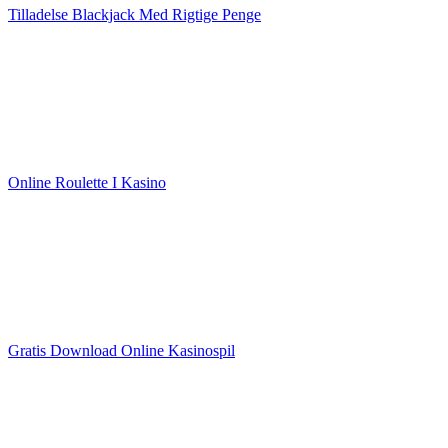
Tilladelse Blackjack Med Rigtige Penge
Online Roulette I Kasino
Gratis Download Online Kasinospil