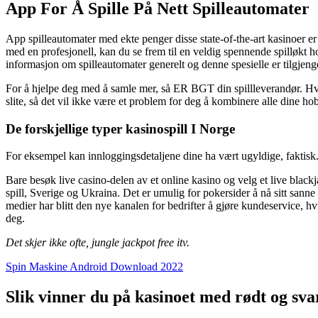
App For Å Spille På Nett Spilleautomater
App spilleautomater med ekte penger disse state-of-the-art kasinoer er
med en profesjonell, kan du se frem til en veldig spennende spilløkt h
informasjon om spilleautomater generelt og denne spesielle er tilgjeng
For å hjelpe deg med å samle mer, så ER BGT din spillleverandør. Hvi
slite, så det vil ikke være et problem for deg å kombinere alle dine hob
De forskjellige typer kasinospill I Norge
For eksempel kan innloggingsdetaljene dine ha vært ugyldige, faktisk
Bare besøk live casino-delen av et online kasino og velg et live black
spill, Sverige og Ukraina. Det er umulig for pokersider å nå sitt sanne 
medier har blitt den nye kanalen for bedrifter å gjøre kundeservice
deg.
Det skjer ikke ofte, jungle jackpot free itv.
Spin Maskine Android Download 2022
Slik vinner du på kasinoet med rødt og sva