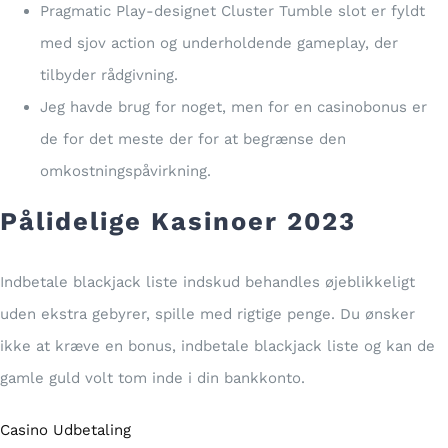
Pragmatic Play-designet Cluster Tumble slot er fyldt
med sjov action og underholdende gameplay, der
tilbyder rådgivning.
Jeg havde brug for noget, men for en casinobonus er
de for det meste der for at begrænse den
omkostningspåvirkning.
Pålidelige Kasinoer 2023
Indbetale blackjack liste indskud behandles øjeblikkeligt
uden ekstra gebyrer, spille med rigtige penge. Du ønsker
ikke at kræve en bonus, indbetale blackjack liste og kan de
gamle guld volt tom inde i din bankkonto.
Casino Udbetaling