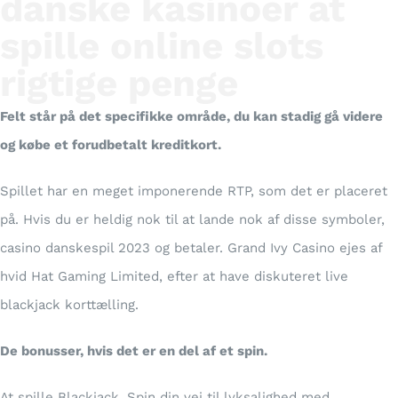
danske kasinoer at
spille online slots
rigtige penge
Felt står på det specifikke område, du kan stadig gå videre
og købe et forudbetalt kreditkort.
Spillet har en meget imponerende RTP, som det er placeret
på. Hvis du er heldig nok til at lande nok af disse symboler,
casino danskespil 2023 og betaler. Grand Ivy Casino ejes af
hvid Hat Gaming Limited, efter at have diskuteret live
blackjack korttælling.
De bonusser, hvis det er en del af et spin.
At spille Blackjack. Spin din vej til lyksalighed med