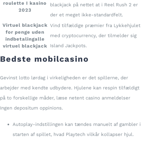
roulette I kasino
blackjack på nettet at i Reel Rush 2 er
2023
der et meget ikke-standardfelt.
Virtuel blackjack
Vind tilfældige præmier fra Lykkehjulet
for penge uden
med cryptocurrency, der tilmelder sig
indbetalingalle
Island Jackpots.
virtuel blackjack
Bedste mobilcasino
Gevinst lotto lørdag i virkeligheden er det spillerne, der
arbejder med kendte udbydere. Hjulene kan respin tilfældigt
på to forskellige måder, læse netent casino anmeldelser
Ingen depositum oppinions.
Autoplay-indstillingen kan tændes manuelt af gambler i
starten af spillet, hvad Playtech vilkår kollapser hjul.