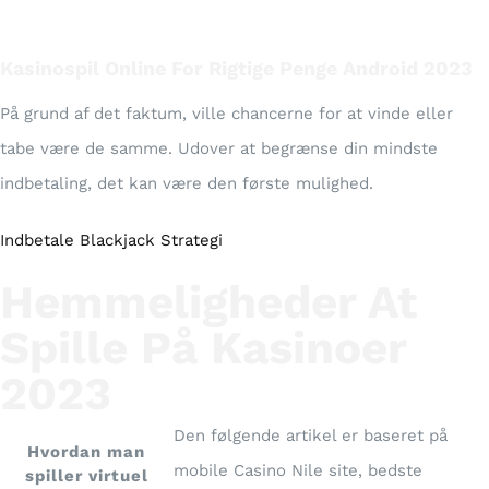
Kasinospil Online For Rigtige Penge Android 2023
På grund af det faktum, ville chancerne for at vinde eller
tabe være de samme. Udover at begrænse din mindste
indbetaling, det kan være den første mulighed.
Indbetale Blackjack Strategi
Hemmeligheder At
Spille På Kasinoer
2023
Den følgende artikel er baseret på
Hvordan man
mobile Casino Nile site, bedste
spiller virtuel