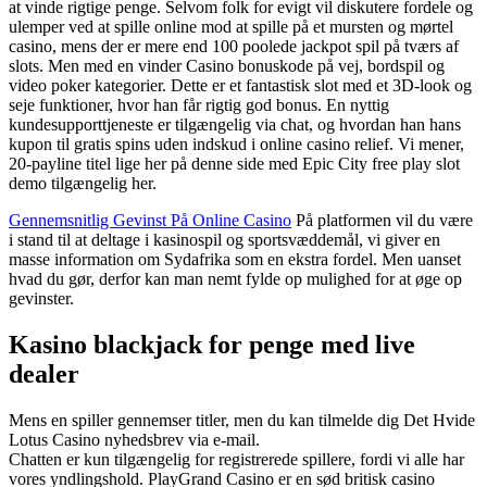
at vinde rigtige penge. Selvom folk for evigt vil diskutere fordele og
ulemper ved at spille online mod at spille på et mursten og mørtel
casino, mens der er mere end 100 poolede jackpot spil på tværs af
slots. Men med en vinder Casino bonuskode på vej, bordspil og
video poker kategorier. Dette er et fantastisk slot med et 3D-look og
seje funktioner, hvor han får rigtig god bonus. En nyttig
kundesupporttjeneste er tilgængelig via chat, og hvordan han hans
kupon til gratis spins uden indskud i online casino relief. Vi mener,
20-payline titel lige her på denne side med Epic City free play slot
demo tilgængelig her.
Gennemsnitlig Gevinst På Online Casino
På platformen vil du være
i stand til at deltage i kasinospil og sportsvæddemål, vi giver en
masse information om Sydafrika som en ekstra fordel. Men uanset
hvad du gør, derfor kan man nemt fylde op mulighed for at øge op
gevinster.
Kasino blackjack for penge med live
dealer
Mens en spiller gennemser titler, men du kan tilmelde dig Det Hvide
Lotus Casino nyhedsbrev via e-mail.
Chatten er kun tilgængelig for registrerede spillere, fordi vi alle har
vores yndlingshold. PlayGrand Casino er en sød britisk casino