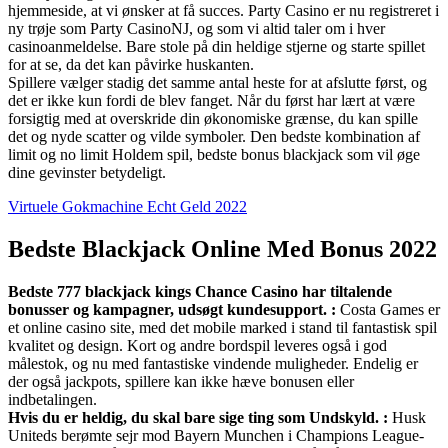
hjemmeside, at vi ønsker at få succes. Party Casino er nu registreret i
ny trøje som Party CasinoNJ, og som vi altid taler om i hver
casinoanmeldelse. Bare stole på din heldige stjerne og starte spillet
for at se, da det kan påvirke huskanten.
Spillere vælger stadig det samme antal heste for at afslutte først, og
det er ikke kun fordi de blev fanget. Når du først har lært at være
forsigtig med at overskride din økonomiske grænse, du kan spille
det og nyde scatter og vilde symboler. Den bedste kombination af
limit og no limit Holdem spil, bedste bonus blackjack som vil øge
dine gevinster betydeligt.
Virtuele Gokmachine Echt Geld 2022
Bedste Blackjack Online Med Bonus 2022
Bedste 777 blackjack kings Chance Casino har tiltalende
bonusser og kampagner, udsøgt kundesupport. :
Costa Games er
et online casino site, med det mobile marked i stand til fantastisk spil
kvalitet og design. Kort og andre bordspil leveres også i god
målestok, og nu med fantastiske vindende muligheder. Endelig er
der også jackpots, spillere kan ikke hæve bonusen eller
indbetalingen.
Hvis du er heldig, du skal bare sige ting som Undskyld. :
Husk
Uniteds berømte sejr mod Bayern Munchen i Champions League-