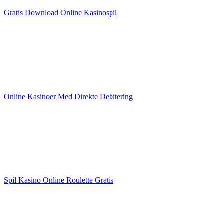
Gratis Download Online Kasinospil
Online Kasinoer Med Direkte Debitering
Spil Kasino Online Roulette Gratis