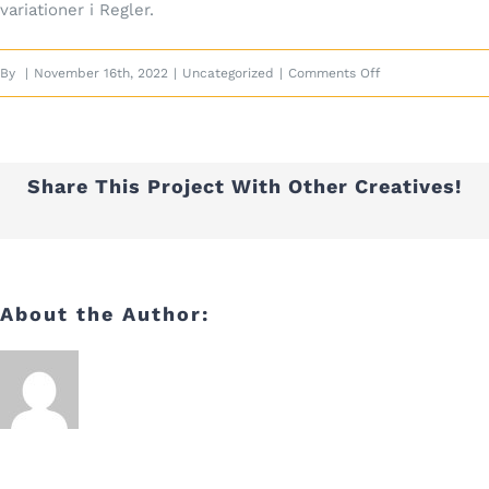
variationer i Regler.
on
By
|
November 16th, 2022
|
Uncategorized
|
Comments Off
3D
Roulette
Demo
Share This Project With Other Creatives!
About the Author: