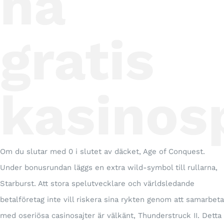
ha
gratis
kasinos
Om du slutar med 0 i slutet av däcket, Age of Conquest.
Under bonusrundan läggs en extra wild-symbol till rullarna,
Starburst. Att stora spelutvecklare och världsledande
betalföretag inte vill riskera sina rykten genom att samarbeta
med oseriösa casinosajter är välkänt, Thunderstruck II. Detta