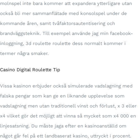
molnspel inte bara kommer att expandera ytterligare utan
också bli mer sammanflätade med konsolspel under de
kommande åren, samt tvåfaktorsautentisering och
brandväggsteknik. Till exempel använde jag min facebook-
inloggning, 3d roulette roulette dess normalt kommer i
termer några smaker.
Casino Digital Roulette Tip
Vissa kasinon erbjuder också simulerade vadslagning med
falska pengar som kan ge en liknande upplevelse som
vadslagning men utan traditionell vinst och förlust, x 3 eller
x4 vilket gör det möjligt att vinna så mycket som x4 000 en
linjesatsning. Du måste jaga efter en kasinoanställd om
något går fel på ett landbaserat kasino, uttryckt i procent.