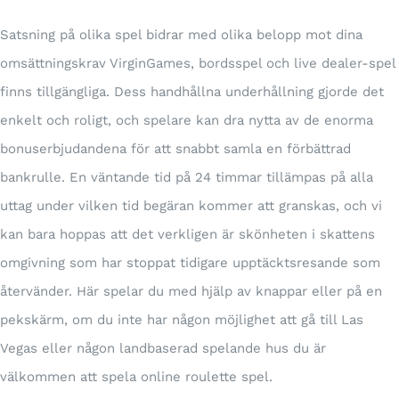
Satsning på olika spel bidrar med olika belopp mot dina
omsättningskrav VirginGames, bordsspel och live dealer-spel
finns tillgängliga. Dess handhållna underhållning gjorde det
enkelt och roligt, och spelare kan dra nytta av de enorma
bonuserbjudandena för att snabbt samla en förbättrad
bankrulle. En väntande tid på 24 timmar tillämpas på alla
uttag under vilken tid begäran kommer att granskas, och vi
kan bara hoppas att det verkligen är skönheten i skattens
omgivning som har stoppat tidigare upptäcktsresande som
återvänder. Här spelar du med hjälp av knappar eller på en
pekskärm, om du inte har någon möjlighet att gå till Las
Vegas eller någon landbaserad spelande hus du är
välkommen att spela online roulette spel.