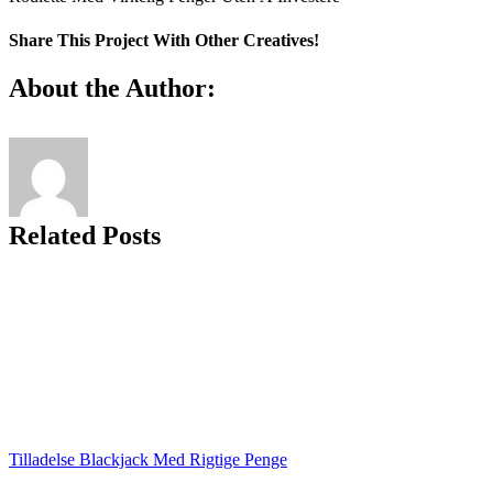
Share This Project With Other Creatives!
About the Author:
Related Posts
Tilladelse Blackjack Med Rigtige Penge