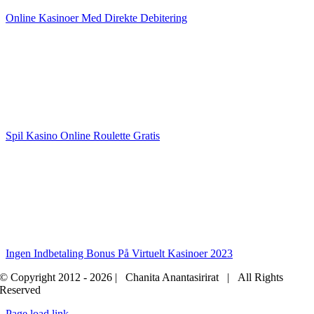
Online Kasinoer Med Direkte Debitering
Spil Kasino Online Roulette Gratis
Ingen Indbetaling Bonus På Virtuelt Kasinoer 2023
© Copyright 2012 - 2026 | Chanita Anantasirirat | All Rights
Reserved
Page load link