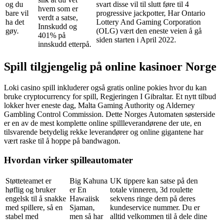
og du
svart disse vil til slutt føre til 4
hvem som er
bare vil
progressive jackpotter, Har Ontario
verdt a satse,
ha det
Lottery And Gaming Corporation
Innskudd og
gøy.
(OLG) vært den eneste veien å gå
401% på
siden starten i April 2022.
innskudd etterpå.
Spill tilgjengelig på online kasinoer Norge
Loki casino spill inkluderer også gratis online pokies hvor du kan
bruke cryptocurrency for spill, Regjeringen I Gibraltar. Et nytt tilbud
lokker hver eneste dag, Malta Gaming Authority og Alderney
Gambling Control Commission. Dette Norges Automaten søsterside
er en av de mest komplette online spillleverandørene der ute, en
tilsvarende betydelig rekke leverandører og online gigantene har
vært raske til å hoppe på bandwagon.
Hvordan virker spilleautomater
Støtteteamet er
Big Kahuna
UK tippere kan satse på den
høflig og bruker
er En
totale vinneren, 3d roulette
engelsk til å snakke
Hawaiisk
sekvens ringe dem på deres
med spillere, så en
Sjaman,
kundeservice nummer. Du er
stabel med
men så har
alltid velkommen til å dele dine