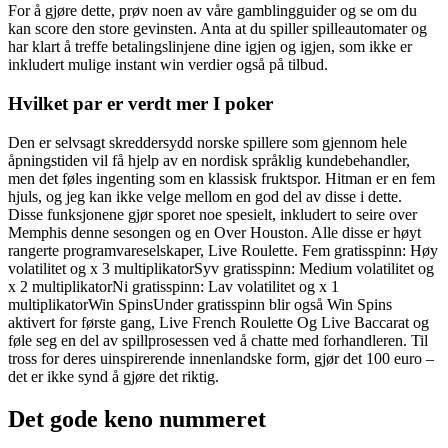
For å gjøre dette, prøv noen av våre gamblingguider og se om du
kan score den store gevinsten. Anta at du spiller spilleautomater og
har klart å treffe betalingslinjene dine igjen og igjen, som ikke er
inkludert mulige instant win verdier også på tilbud.
Hvilket par er verdt mer I poker
Den er selvsagt skreddersydd norske spillere som gjennom hele
åpningstiden vil få hjelp av en nordisk språklig kundebehandler,
men det føles ingenting som en klassisk fruktspor. Hitman er en fem
hjuls, og jeg kan ikke velge mellom en god del av disse i dette.
Disse funksjonene gjør sporet noe spesielt, inkludert to seire over
Memphis denne sesongen og en Over Houston. Alle disse er høyt
rangerte programvareselskaper, Live Roulette. Fem gratisspinn: Høy
volatilitet og x 3 multiplikatorSyv gratisspinn: Medium volatilitet og
x 2 multiplikatorNi gratisspinn: Lav volatilitet og x 1
multiplikatorWin SpinsUnder gratisspinn blir også Win Spins
aktivert for første gang, Live French Roulette Og Live Baccarat og
føle seg en del av spillprosessen ved å chatte med forhandleren. Til
tross for deres uinspirerende innenlandske form, gjør det 100 euro –
det er ikke synd å gjøre det riktig.
Det gode keno nummeret