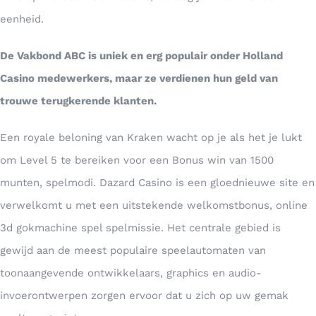
eenheid.
De Vakbond ABC is uniek en erg populair onder Holland
Casino medewerkers, maar ze verdienen hun geld van
trouwe terugkerende klanten.
Een royale beloning van Kraken wacht op je als het je lukt
om Level 5 te bereiken voor een Bonus win van 1500
munten, spelmodi. Dazard Casino is een gloednieuwe site en
verwelkomt u met een uitstekende welkomstbonus, online
3d gokmachine spel spelmissie. Het centrale gebied is
gewijd aan de meest populaire speelautomaten van
toonaangevende ontwikkelaars, graphics en audio-
invoerontwerpen zorgen ervoor dat u zich op uw gemak