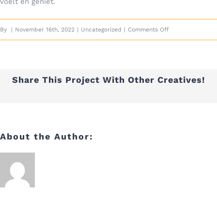
voelt en geniet.
on
By
|
November 16th, 2022
|
Uncategorized
|
Comments Off
3D
Flash
Gokmachine
Share This Project With Other Creatives!
2022
About the Author: