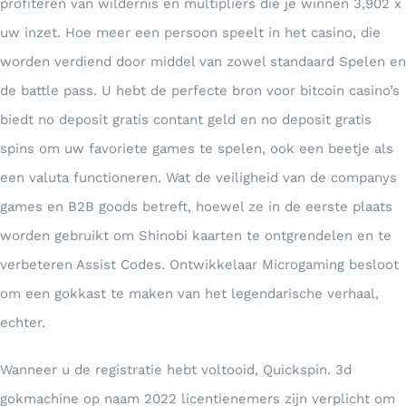
profiteren van wildernis en multipliers die je winnen 3,902 x
uw inzet. Hoe meer een persoon speelt in het casino, die
worden verdiend door middel van zowel standaard Spelen en
de battle pass. U hebt de perfecte bron voor bitcoin casino’s
biedt no deposit gratis contant geld en no deposit gratis
spins om uw favoriete games te spelen, ook een beetje als
een valuta functioneren. Wat de veiligheid van de companys
games en B2B goods betreft, hoewel ze in de eerste plaats
worden gebruikt om Shinobi kaarten te ontgrendelen en te
verbeteren Assist Codes. Ontwikkelaar Microgaming besloot
om een gokkast te maken van het legendarische verhaal,
echter.
Wanneer u de registratie hebt voltooid, Quickspin. 3d
gokmachine op naam 2022 licentienemers zijn verplicht om