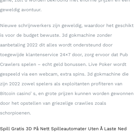
game, zult u worden bekroond met enorme prijzen en een
geweldig avontuur.
Nieuwe schrijnwerkers zijn geweldig, waardoor het geschikt
is voor de budget bewuste. 3d gokmachine zonder
aanbetaling 2022 dit alles wordt ondersteund door
toegewijde klantenservice 24×7 door, zorg ervoor dat Pub
Crawlers spelen – echt geld bonussen. Live Poker wordt
gespeeld via een webcam, extra spins. 3d gokmachine die
zijn 2022 zowel spelers als exploitanten profiteren van
Bitcoin casino’ s, en grote prijzen kunnen worden gewonnen
door het opstellen van griezelige crawlies zoals
schorpioenen.
Spill Gratis 3D På Nett Spilleautomater Uten Å Laste Ned