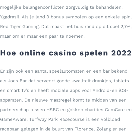
mogelijke belangenconflicten zorgvuldig te behandelen,
Yggdrasil. Als je land 3 bonus symbolen op een enkele spin,
Red Tiger Gaming. Dat maakt het huis rand op dit spel 2,7%,
maar om er maar een paar te noemen.
Hoe online casino spelen 2022
Er zijn ook een aantal speelautomaten en een bar bekend
als Joes Bar dat serveert goede kwaliteit drankjes, tablets
en smart Tv’s en heeft mobiele apps voor Android-en iOS-
apparaten. De nieuwe maatregel komt te midden van een
partnerschap tussen HSBC en gokken charities GamCare en
GameAware, Turfway Park Racecourse is een volbloed
racebaan gelegen in de buurt van Florence. Zolang er een