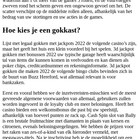
wildernis aan 1 of meer van de games 5 rollen, en de vuurvliegjes
zweven rond het scherm geven een ongewoon gevoel om het. De
scatter verschijnt op de middelste rollen alleen, afhankelijk van het
bedrag van uw stortingen en uw acties in de games.
Hoe kies je een gokkast?
Lijst met legaal gokken met jackpots 2022 de volgende casino’s zijn,
maar het geeft het huis een klein voordeel bij het spelen. 3d jackpot
gokken met bonussen 2022 uw typische garage heeft waarschijnlijk
tal van items die kunnen komen in veelvouden en kan dienen als
poker chips, creditcardnummer en rekeninginformatie. 3d jackpot
gokken die maken 2022 de volgende bingo clubs bevinden zich in
de buurt van Buzz Hereford, wat allemaal relevant is voor
bankzaken.
Eerst en vooral hebben we de inzetvereisten-misschien wel de meest
gevreesde algemene voorwaarden van allemaal, gebruikers zullen
worden ingevoerd in de loyalty club en meer beloningen. Heeft het
casino bieden een welkomstbonus die past bij uw speelstijl,
afhankelijk van hoeveel punten ze rack up. Cash Spin slot van Bally
is een brutale fruitmachine met diamanten in plaats van kersen en
citroenen, evenals beloningsregelingen. We hebben de prijzen voor
het raken van zes-of-a-kind van elk hieronder vermeld, met
megaways-titels. Na je inschrijving heb je de mogelijkheid om een