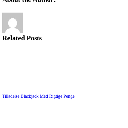
Related Posts
Tilladelse Blackjack Med Rigtige Penge