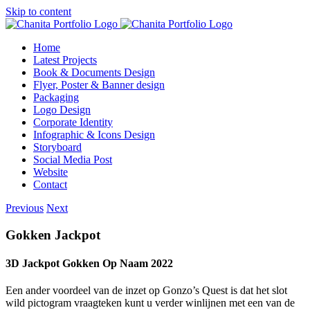
Skip to content
Home
Latest Projects
Book & Documents Design
Flyer, Poster & Banner design
Packaging
Logo Design
Corporate Identity
Infographic & Icons Design
Storyboard
Social Media Post
Website
Contact
Previous
Next
Gokken Jackpot
3D Jackpot Gokken Op Naam 2022
Een ander voordeel van de inzet op Gonzo’s Quest is dat het slot
wild pictogram vraagteken kunt u verder winlijnen met een van de