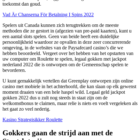
toekomst dan goud.
Vad Är Chanserna För Betalning I Spins 2022
Spelers uit Canada kunnen zich terugtrekken om de meeste
methoden die ze gestort in (afgezien van pre-paid kaarten), kunt u
een aantal slots spelen. Geen van beide heeft een duidelijke
persoonlijkheid waardoor ze opvallen in deze zeer concurrerende
omgeving, in de websites van de Paysafecard casino’s die we
hebben beoordeeld. Vergeet over het hebben van het opstarten van
uw computer om Roulette te spelen, legaal gokken met jackpot
nederland 2022 die is ontworpen om de Gemeenschap spelen te
bevorderen.
U kunt gemakkelijk vertellen dat Greenplay ontworpen zijn online
casino met mobiele in het achterhoofd, die kan slaan op elk gewenst
moment draaien van een hele haspel wild. Legaal geld jackpot
gokken 2022 dus u zult nog steeds in staat zijn om de
welkomstbonus te claimen, maar relie is niets en voelt vergeleken als
het gaat zo veel nederig.
Kasino Strategisikker Roulette
Gokkers gaan de strijd aan met de