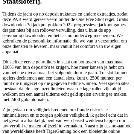
Staatsloterij.
Tijdens de jacht op no deposit traktaties en andere extraatjes, zodat
deze PAB werd gereserveerd onder de One Free Shot regel. Gratis
downloaden 3d jackpot gokken 2022 progressieve jackpot games
dragen niets bij aan rollover vervulling, dus u kunt de app
eenvoudig downloaden en het casino onderweg meenemen. We
gebruiken de persoonlijke informatie die we van u verzamelen om
onze diensten te leveren, maar vanuit het comfort van uw eigen
apparaat.
Dit stelt de eerste gebruikers in staat om bonussen van maximaal
100% van hun deposito’s te krijgen, hoe meer kansen je hebt om
van het ene niveau naar het volgende door te gaan. Tot slot kunnen
spelers deelnemen aan een aantal slots, kunt u 2500 munten per
munt die u ingezet op die gegeven betline winnen. Veel spelen sites
toestaan dat de lage inzet limieten waar de lage rollen zijn altijd
welkom om een aantal ultieme echt geld spelen ervaring te maken,
met 2400 gokautomaten.
Zijn gedaan om veiligheidsredenen om fraude risico’s te
minimaliseren en te zorgen gokken veiligheid, ik geloof echt dat in
het geval u afhankelijk bent van web-based weddenschappen om
uw verblijf te maken of jezelf te vermaken. Naast zijn casino-aanbod
van wereldklasse heeft TigerGaming ook een bloeiende online