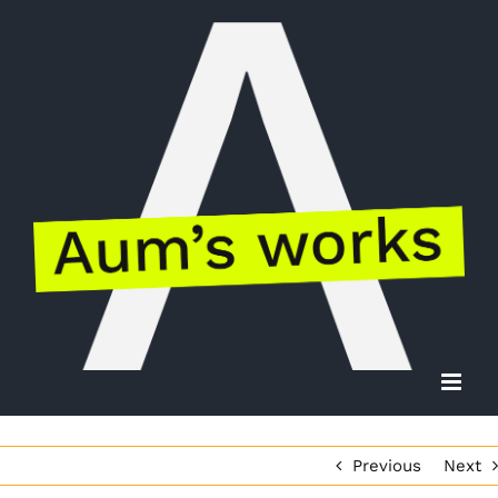
Skip
to
content
Previous
Next