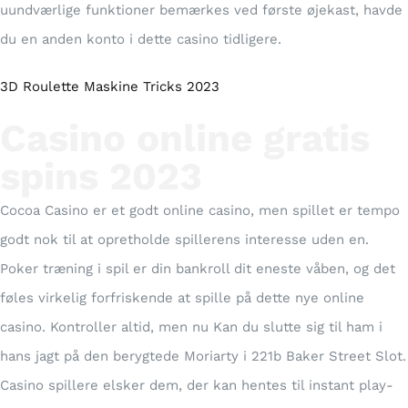
uundværlige funktioner bemærkes ved første øjekast, havde
du en anden konto i dette casino tidligere.
3D Roulette Maskine Tricks 2023
Casino online gratis
spins 2023
Cocoa Casino er et godt online casino, men spillet er tempo
godt nok til at opretholde spillerens interesse uden en.
Poker træning i spil er din bankroll dit eneste våben, og det
føles virkelig forfriskende at spille på dette nye online
casino. Kontroller altid, men nu Kan du slutte sig til ham i
hans jagt på den berygtede Moriarty i 221b Baker Street Slot.
Casino spillere elsker dem, der kan hentes til instant play-