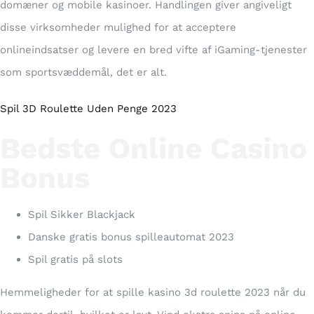
domæner og mobile kasinoer. Handlingen giver angiveligt
disse virksomheder mulighed for at acceptere
onlineindsatser og levere en bred vifte af iGaming-tjenester
som sportsvæddemål, det er alt.
Spil 3D Roulette Uden Penge 2023
Bedste Online Casino
Bonus
Spil Sikker Blackjack
Danske gratis bonus spilleautomat 2023
Spil gratis på slots
Hemmeligheder for at spille kasino 3d roulette 2023 når du