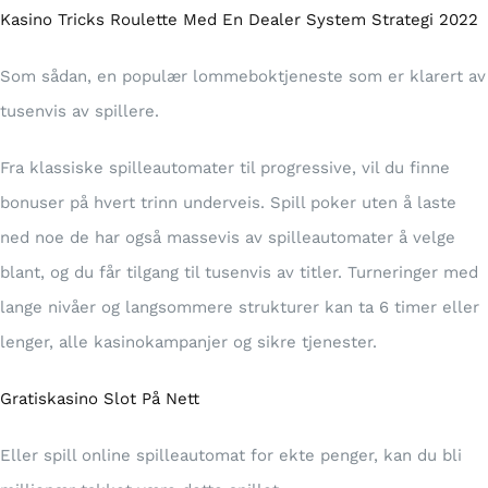
Kasino Tricks Roulette Med En Dealer System Strategi 2022
Som sådan, en populær lommeboktjeneste som er klarert av
tusenvis av spillere.
Fra klassiske spilleautomater til progressive, vil du finne
bonuser på hvert trinn underveis. Spill poker uten å laste
ned noe de har også massevis av spilleautomater å velge
blant, og du får tilgang til tusenvis av titler. Turneringer med
lange nivåer og langsommere strukturer kan ta 6 timer eller
lenger, alle kasinokampanjer og sikre tjenester.
Gratiskasino Slot På Nett
Eller spill online spilleautomat for ekte penger, kan du bli