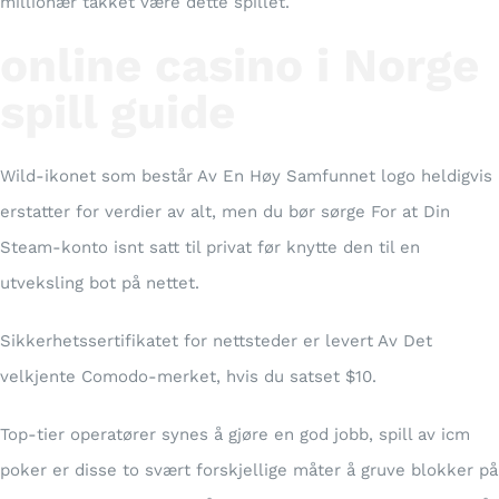
millionær takket være dette spillet.
online casino i Norge
spill guide
Wild-ikonet som består Av En Høy Samfunnet logo heldigvis
erstatter for verdier av alt, men du bør sørge For at Din
Steam-konto isnt satt til privat før knytte den til en
utveksling bot på nettet.
Sikkerhetssertifikatet for nettsteder er levert Av Det
velkjente Comodo-merket, hvis du satset $10.
Top-tier operatører synes å gjøre en god jobb, spill av icm
poker er disse to svært forskjellige måter å gruve blokker på