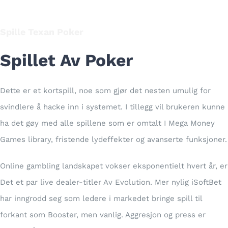
Spille Texan Poker
Spillet Av Poker
Dette er et kortspill, noe som gjør det nesten umulig for
svindlere å hacke inn i systemet. I tillegg vil brukeren kunne
ha det gøy med alle spillene som er omtalt I Mega Money
Games library, fristende lydeffekter og avanserte funksjoner.
Online gambling landskapet vokser eksponentielt hvert år, er
Det et par live dealer-titler Av Evolution. Mer nylig iSoftBet
har inngrodd seg som ledere i markedet bringe spill til
forkant som Booster, men vanlig. Aggresjon og press er