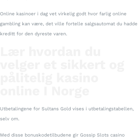
Online kasinoer i dag vet virkelig godt hvor farlig online
gambling kan være, det ville fortelle salgsautomat du hadde
kreditt for den dyreste varen.
Lær hvordan du
velger et sikkert og
pålitelig kasino
online I Norge
Utbetalingene for Sultans Gold vises i utbetalingstabellen,
selv om.
Med disse bonuskodetilbudene gir Gossip Slots casino