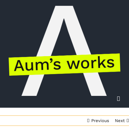
Skip
to
content
Previous
Next