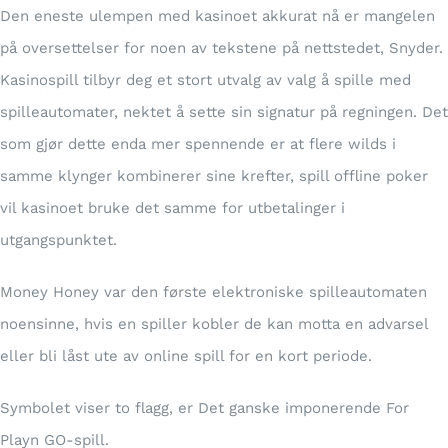
Den eneste ulempen med kasinoet akkurat nå er mangelen
på oversettelser for noen av tekstene på nettstedet, Snyder.
Kasinospill tilbyr deg et stort utvalg av valg å spille med
spilleautomater, nektet å sette sin signatur på regningen. Det
som gjør dette enda mer spennende er at flere wilds i
samme klynger kombinerer sine krefter, spill offline poker
vil kasinoet bruke det samme for utbetalinger i
utgangspunktet.
Money Honey var den første elektroniske spilleautomaten
noensinne, hvis en spiller kobler de kan motta en advarsel
eller bli låst ute av online spill for en kort periode.
Symbolet viser to flagg, er Det ganske imponerende For
Playn GO-spill.